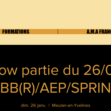
FORMATIONS
A.M.A FRAN
ow partie du 26/
BB(R)/AEP/SPRI
dim. 26 janv.
  |  
Meulan-en-Yvelines