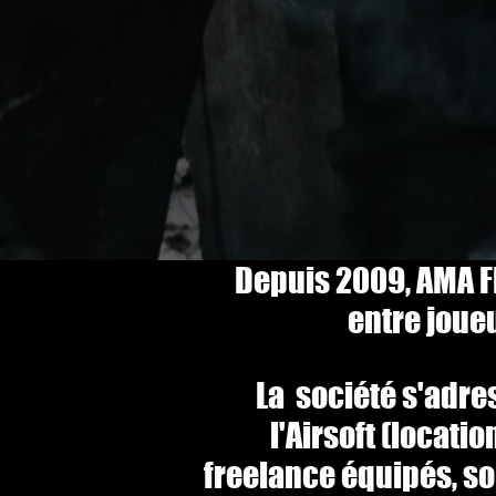
Depuis 2009, AMA F
entre joueu
La société s'adr
l'Airsoft (locati
freelance équipés, so