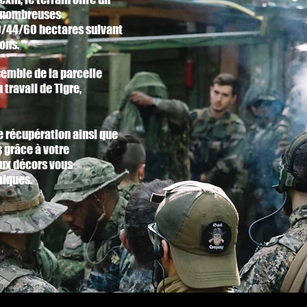
es nombreuses
20/44/60 hectares suivant
ons.
semble de la parcelle
 travail de Tigre,
e récupération ainsi que
grâce à votre
eux décors vous
miques.