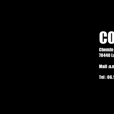
C
Chemin 
78440 La
Mail :a.
Tel : 06