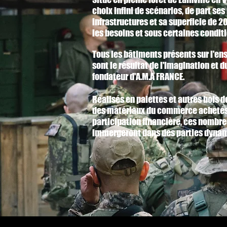
choix infini de scénarios, de part s
infrastructures et sa superficie de 
les besoins et sous certaines conditi
Tous les bâtiments présents sur l'en
sont le résultat de l'imagination et du
fondateur d'A.M.A FRANCE.
Réalisés en palettes et autres bois d
des matériaux du commerce achetés 
participation financière, ces nombr
immergeront dans des parties dyna