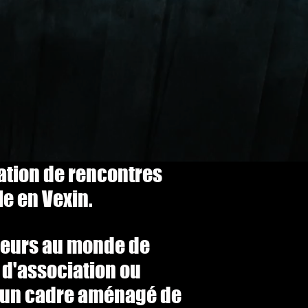
ation de rencontres
le en Vexin.
ieurs au monde de
s d'association ou
ns un cadre aménagé de