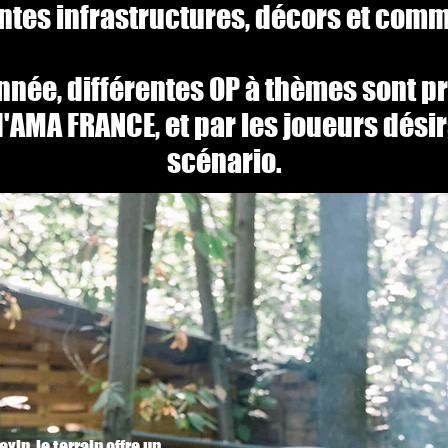
entes infrastructures, décors et comm
année, différentes OP à thèmes sont p
'AMA FRANCE, et par les joueurs dési
scénario.
exin, le terrain offre un