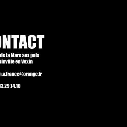
ONTACT
de la Mare aux pois
inville en Vexin
m.a.france@orange.fr
.12.29.14.10