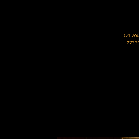
On vous
27330