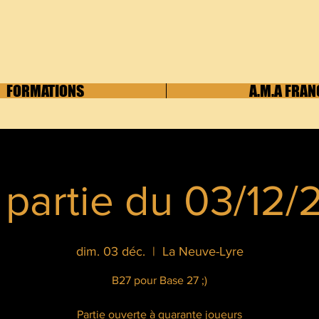
FORMATIONS
A.M.A FRAN
 partie du 03/12/
dim. 03 déc.
  |  
La Neuve-Lyre
B27 pour Base 27 ;)
Partie ouverte à quarante joueurs