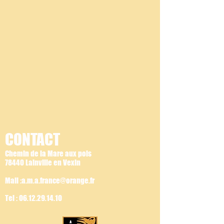
CONTACT
Chemin de la Mare aux pois
78440 Lainville en Vexin
Mail :a.m.a.france@orange.fr
Tel :
06.12.29.14.10