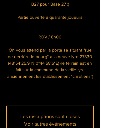
B27 pour Base 27 ;)
Partie ouverte à quarante joueurs
RDV / 8h00
On vous attend par la porte se situant "rue
de derrière le bourg" à la neuve lyre 27330
(48°54'25.9"N 0°44'58.6"E) (le terrain est en
fait sur la commune de la vieille lyre
anciennement les établissement "chrétiens")
Les inscriptions sont closes
Voir autres événements