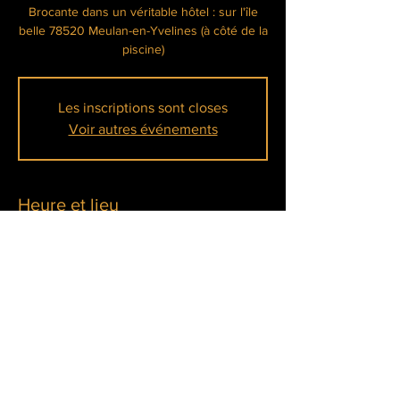
Brocante dans un véritable hôtel : sur l'île
belle 78520 Meulan-en-Yvelines (à côté de la
Les inscriptions sont closes
Voir autres événements
Heure et lieu
08 mars 2025, 10:00 – 20:00
Meulan-en-Yvelines, Île Belle, 78250 Meulan-
en-Yvelines, France
À propos de l'événement
En lire plus >