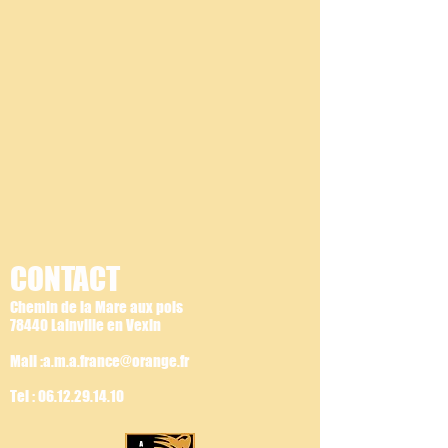
CONTACT
Chemin de la Mare aux pois
78440 Lainville en Vexin
Mail :a.m.a.france@orange.fr
Tel :
06.12.29.14.10