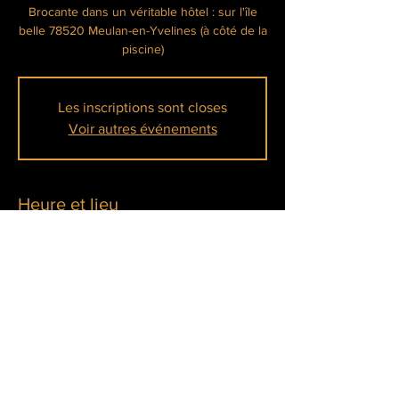
Brocante dans un véritable hôtel : sur l'île
belle 78520 Meulan-en-Yvelines (à côté de la
Les inscriptions sont closes
Voir autres événements
Heure et lieu
11 mars 2026, 10:00 – 20:00
Meulan-en-Yvelines, Île Belle, 78250 Meulan-
en-Yvelines, France
À propos de l'événement
En lire plus >