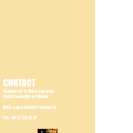
CONTACT
Chemin de la Mare aux pois
78440 Lainville en Vexin
Mail :a.m.a.france@orange.fr
Tel :
06.12.29.14.10