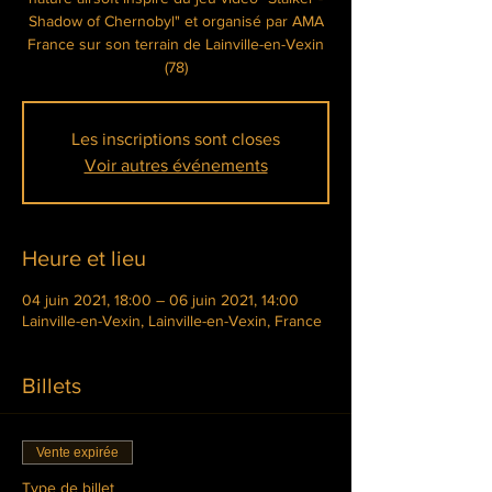
Shadow of Chernobyl" et organisé par AMA
France sur son terrain de Lainville-en-Vexin
(78)
Les inscriptions sont closes
Voir autres événements
Heure et lieu
04 juin 2021, 18:00 – 06 juin 2021, 14:00
Lainville-en-Vexin, Lainville-en-Vexin, France
Billets
Vente expirée
Type de billet