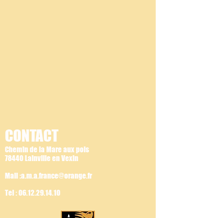
CONTACT
Chemin de la Mare aux pois
78440 Lainville en Vexin
Mail :a.m.a.france@orange.fr
Tel :
06.12.29.14.10