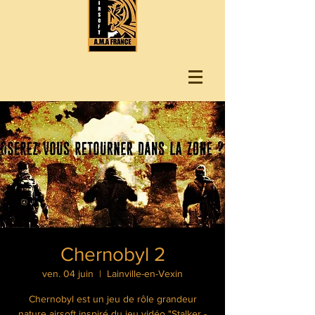
Chernobyl 2
ven. 04 juin
  |  
Lainville-en-Vexin
Chernobyl est un jeu de rôle grandeur
nature airsoft inspiré du jeu vidéo "Stalker -