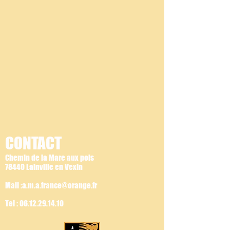
CONTACT
Chemin de la Mare aux pois
78440 Lainville en Vexin
Mail :a.m.a.france@orange.fr
Tel :
06.12.29.14.10