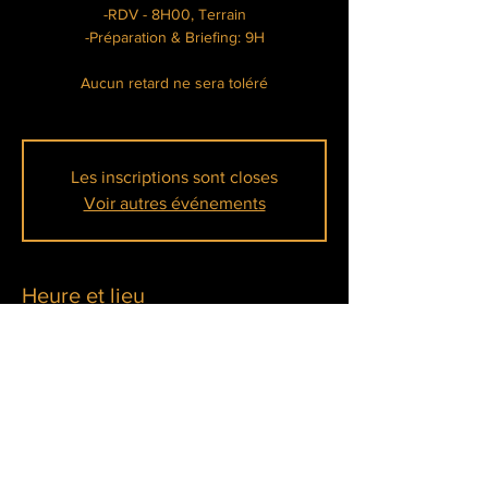
-RDV - 8H00, Terrain
-Préparation & Briefing: 9H
Aucun retard ne sera toléré
Les inscriptions sont closes
Voir autres événements
Heure et lieu
12 janv. 2025, 08:00 – 17:00
La Tanière Lainville-en-Vexin, Chem. de la
Mare aux Pois, 78440 Lainville-en-Vexin,
France
À propos de l'événement