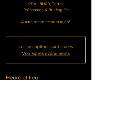
-RDV - 8H00, Terrain
-Préparation & Briefing: 9H
Aucun retard ne sera toléré
Les inscriptions sont closes
Voir autres événements
Heure et lieu
13 juil. 2025, 08:00 – 17:00
La Tanière Lainville-en-Vexin, Chem. de la
Mare aux Pois, 78440 Lainville-en-Vexin,
France
À propos de l'événement