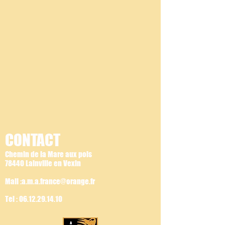
CONTACT
Chemin de la Mare aux pois
78440 Lainville en Vexin
Mail :a.m.a.france@orange.fr
Tel :
06.12.29.14.10