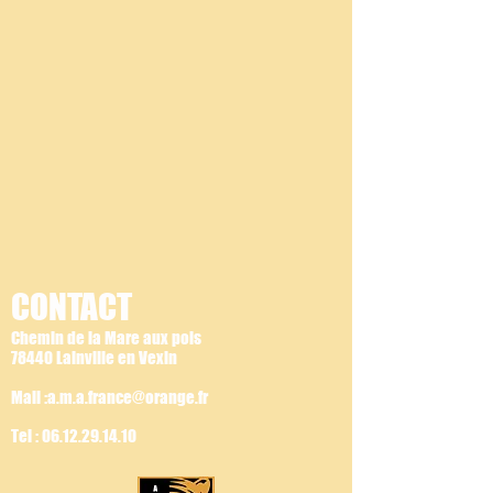
CONTACT
Chemin de la Mare aux pois
78440 Lainville en Vexin
Mail :a.m.a.france@orange.fr
Tel :
06.12.29.14.10