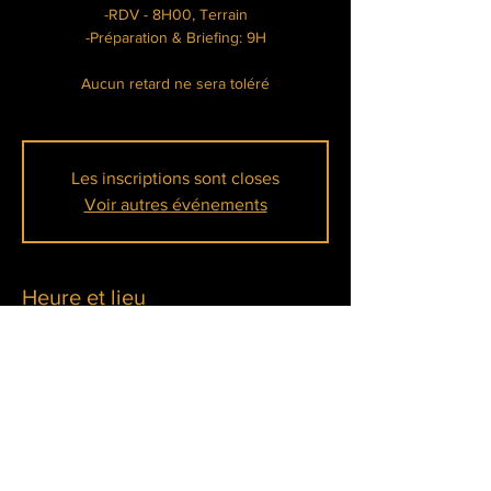
-RDV - 8H00, Terrain
-Préparation & Briefing: 9H
Aucun retard ne sera toléré
Les inscriptions sont closes
Voir autres événements
Heure et lieu
17 août 2025, 08:00 – 17:00
La Tanière Lainville-en-Vexin, Chem. de la
Mare aux Pois, 78440 Lainville-en-Vexin,
France
À propos de l'événement