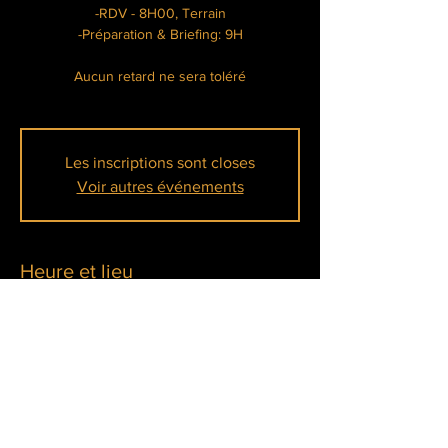
-RDV - 8H00, Terrain
-Préparation & Briefing: 9H
Aucun retard ne sera toléré
Les inscriptions sont closes
Voir autres événements
Heure et lieu
26 janv. 2025, 08:00 – 17:00
La Tanière Lainville-en-Vexin, Chem. de la
Mare aux Pois, 78440 Lainville-en-Vexin,
France
À propos de l'événement