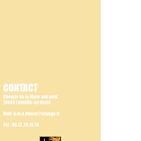
CONTACT
Chemin de la Mare aux pois
78440 Lainville en Vexin
Mail :a.m.a.france@orange.fr
Tel :
06.12.29.14.10