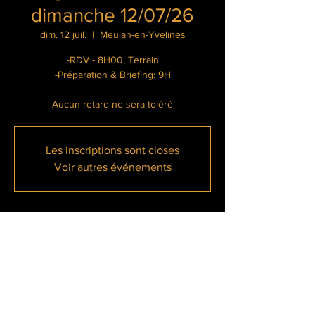
dimanche 12/07/26
dim. 12 juil.
  |  
Meulan-en-Yvelines
-RDV - 8H00, Terrain
-Préparation & Briefing: 9H
Aucun retard ne sera toléré
Les inscriptions sont closes
Voir autres événements
Heure et lieu
12 juil. 2026, 08:00 – 17:00
Meulan-en-Yvelines, Île Belle, 78250 Meulan-
en-Yvelines, France