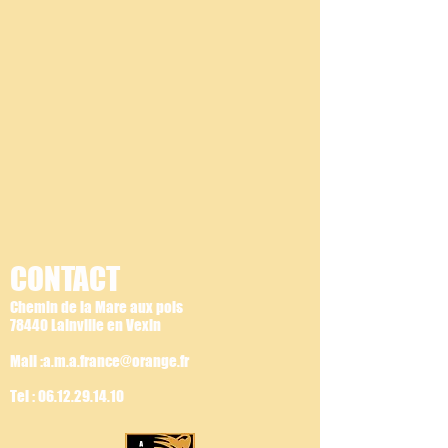
CONTACT
Chemin de la Mare aux pois
78440 Lainville en Vexin
Mail :a.m.a.france@orange.fr
Tel :
06.12.29.14.10