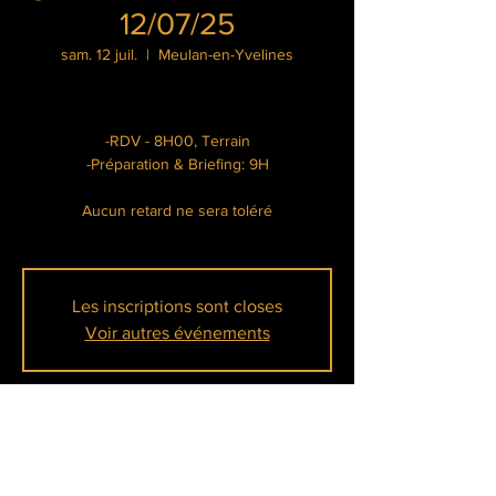
12/07/25
sam. 12 juil.
  |  
Meulan-en-Yvelines
-RDV - 8H00, Terrain
-Préparation & Briefing: 9H
Aucun retard ne sera toléré
Les inscriptions sont closes
Voir autres événements
Heure et lieu
12 juil. 2025, 08:00 – 17:00
Meulan-en-Yvelines, Île Belle, 78250 Meulan-