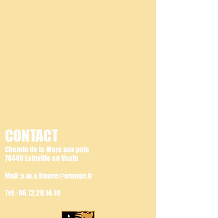
CONTACT
Chemin de la Mare aux pois
78440 Lainville en Vexin
Mail :a.m.a.france@orange.fr
Tel :
06.12.29.14.10