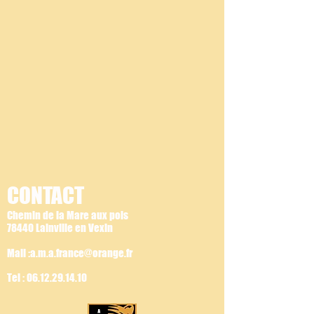
CONTACT
Chemin de la Mare aux pois
78440 Lainville en Vexin
Mail :a.m.a.france@orange.fr
Tel :
06.12.29.14.10