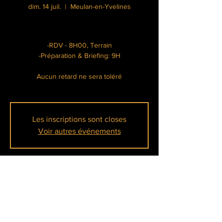
dim. 14 juil.
  |  
Meulan-en-Yvelines
-RDV - 8H00, Terrain
-Préparation & Briefing: 9H
Aucun retard ne sera toléré
Les inscriptions sont closes
Voir autres événements
Heure et lieu
14 juil. 2024, 08:00 – 17:00
Meulan-en-Yvelines, Île Belle, 78250 Meulan-
en-Yvelines, France