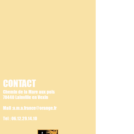
CONTACT
Chemin de la Mare aux pois
78440 Lainville en Vexin
Mail :a.m.a.france@orange.fr
Tel :
06.12.29.14.10