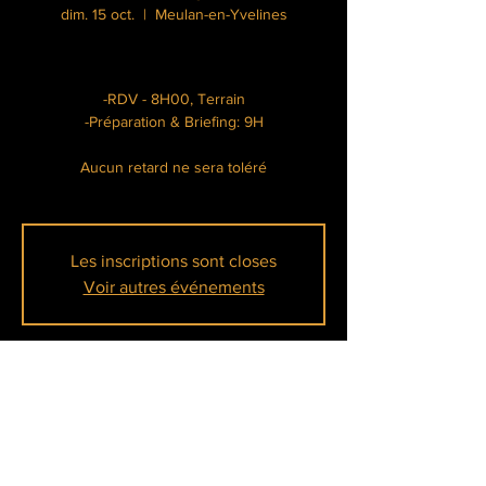
dim. 15 oct.
  |  
Meulan-en-Yvelines
-RDV - 8H00, Terrain
-Préparation & Briefing: 9H
Aucun retard ne sera toléré
Les inscriptions sont closes
Voir autres événements
Heure et lieu
15 oct. 2023, 08:00 – 17:00
Meulan-en-Yvelines, Île Belle, 78250 Meulan-
en-Yvelines, France