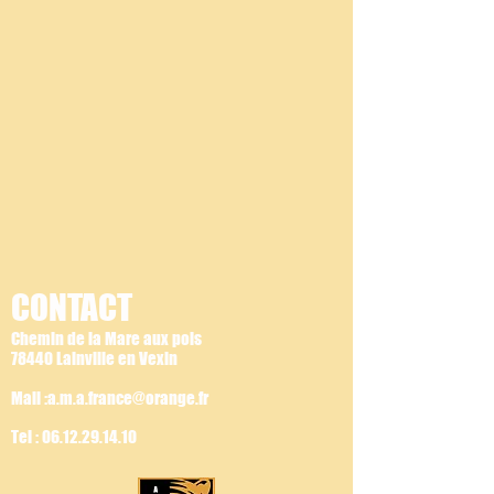
CONTACT
Chemin de la Mare aux pois
78440 Lainville en Vexin
Mail :a.m.a.france@orange.fr
Tel :
06.12.29.14.10