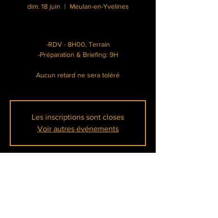
dim. 18 juin
  |  
Meulan-en-Yvelines
-RDV - 8H00, Terrain
-Préparation & Briefing: 9H
Aucun retard ne sera toléré
Les inscriptions sont closes
Voir autres événements
Heure et lieu
18 juin 2023, 08:00 – 17:00
Meulan-en-Yvelines, Île Belle, 78250 Meulan-
en-Yvelines, France