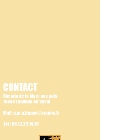
CONTACT
Chemin de la Mare aux pois
78440 Lainville en Vexin
Mail :a.m.a.france@orange.fr
Tel :
06.12.29.14.10