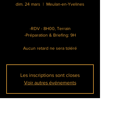
dim. 24 mars
  |  
Meulan-en-Yvelines
-RDV - 8H00, Terrain
-Préparation & Briefing: 9H
Aucun retard ne sera toléré
Les inscriptions sont closes
Voir autres événements
Heure et lieu
24 mars 2024, 08:00 – 17:00
Meulan-en-Yvelines, Île Belle, 78250 Meulan-
en-Yvelines, France