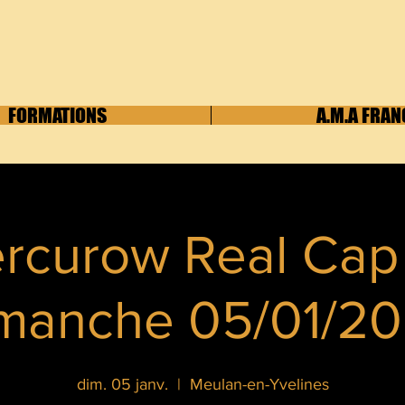
FORMATIONS
A.M.A FRAN
rcurow Real Cap
manche 05/01/2
dim. 05 janv.
  |  
Meulan-en-Yvelines