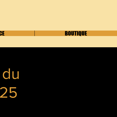
CE
BOUTIQUE
 du
025