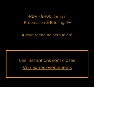
-RDV - 8H00, Terrain
-Préparation & Briefing: 9H
Aucun retard ne sera toléré
Les inscriptions sont closes
Voir autres événements
Heure et lieu
09 mars 2025, 08:00 – 17:00
Meulan-en-Yvelines, Île Belle, 78250 Meulan-
en-Yvelines, France