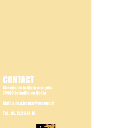
CONTACT
Chemin de la Mare aux pois
78440 Lainville en Vexin
Mail :a.m.a.france@orange.fr
Tel :
06.12.29.14.10