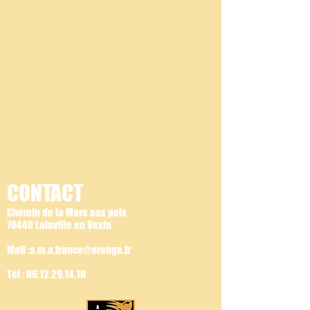
CONTACT
Chemin de la Mare aux pois
78440 Lainville en Vexin
Mail :a.m.a.france@orange.fr
Tel :
06.12.29.14.10