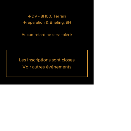
-RDV - 8H00, Terrain
-Préparation & Briefing: 9H
Aucun retard ne sera toléré
Les inscriptions sont closes
Voir autres événements
Heure et lieu
16 juin 2024, 08:00 – 17:00
Meulan-en-Yvelines, Île Belle, 78250 Meulan-
en-Yvelines, France