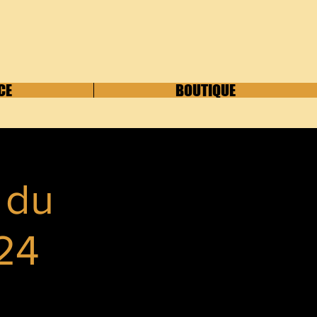
CE
BOUTIQUE
 du
24