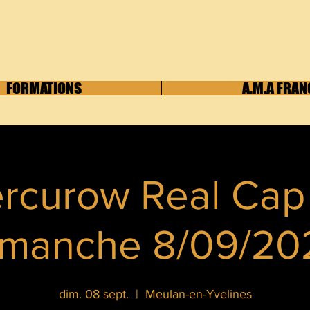
FORMATIONS
A.M.A FRAN
rcurow Real Cap
imanche 8/09/20
dim. 08 sept.
  |  
Meulan-en-Yvelines