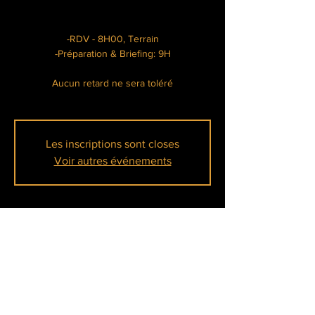
-RDV - 8H00, Terrain
-Préparation & Briefing: 9H
Aucun retard ne sera toléré
Les inscriptions sont closes
Voir autres événements
Heure et lieu
03 mai 2025, 08:00 – 17:00
Meulan-en-Yvelines, Île Belle, 78250 Meulan-
en-Yvelines, France