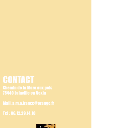
CONTACT
Chemin de la Mare aux pois
78440 Lainville en Vexin
Mail :a.m.a.france@orange.fr
Tel :
06.12.29.14.10