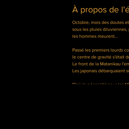
À propos de l
Octobre, mois des doutes et 
sous les pluies diluviennes, 
les hommes meurent…
Passé les premiers lourds 
le centre de gravité s'était d
Le front de la Matanikau l'e
Les japonais débarquaient s
D'où la nécessité pour les Ma
afin de pouvoir bloquer tou
le plus solidement possible s
L'envoi de patrouilles de l'au
tout comme la nécessité de s