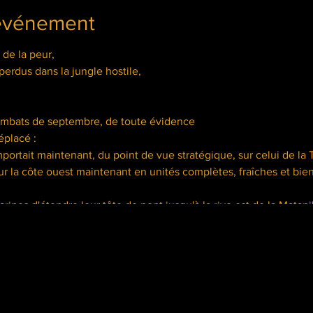
'événement
de la peur,
perdus dans la jungle hostile,
combats de septembre, de toute évidence
éplacé :
mportait maintenant, du point de vue stratégique, sur celui de la 
ur la côte ouest maintenant en unités complètes, fraîches et bie
rines d'étendre leur tête de pont jusqu'à la rive est de la Matani
te attaque en s'appuyant
ur la rivière, seul véritable obstacle naturel.
tre côté de la rive est vital,
e fortifier au mieux par la pose