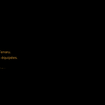
Tenaru.
n équipées.
kau,