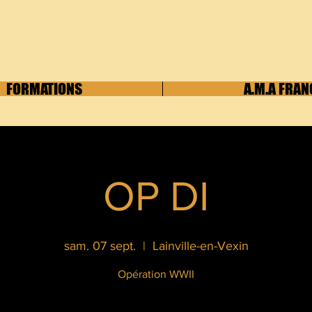
FORMATIONS
A.M.A FRAN
OP DI
sam. 07 sept.
  |  
Lainville-en-Vexin
Opération WWII