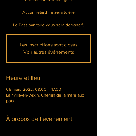
Aucun retard ne sera toléré
Le Pass sanitaire vous sera demandé.
Les inscriptions sont closes
Voir autres événements
Heure et lieu
06 mars 2022, 08:00 – 17:00
Lainville-en-Vexin, Chemin de la mare aux
pois
À propos de l'événement