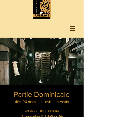
Partie Dominicale
dim. 06 mars
  |  
Lainville-en-Vexin
-RDV - 8H00, Terrain
-Préparation & Briefing: 9H