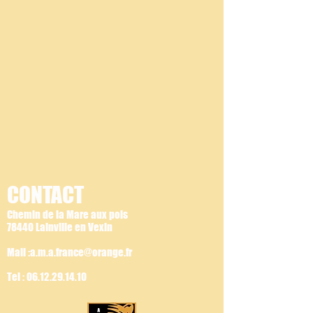
CONTACT
Chemin de la Mare aux pois
78440 Lainville en Vexin
Mail :a.m.a.france@orange.fr
Tel :
06.12.29.14.10