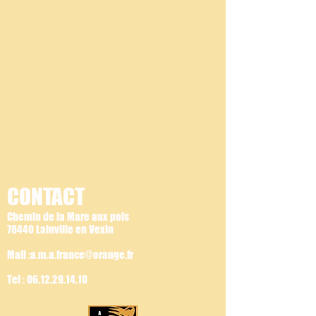
CONTACT
Chemin de la Mare aux pois
78440 Lainville en Vexin
Mail :a.m.a.france@orange.fr
Tel :
06.12.29.14.10