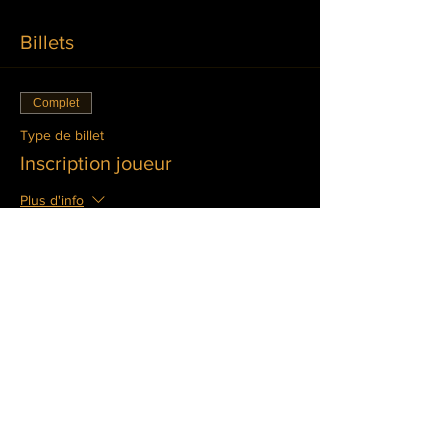
Billets
Complet
Type de billet
Inscription joueur
Plus d'info
Prix
20,00 €
Complet
Type de billet
Inscription joueur + Location
Plus d'info