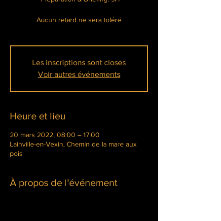
Aucun retard ne sera toléré
Les inscriptions sont closes
Voir autres événements
Heure et lieu
20 mars 2022, 08:00 – 17:00
Lainville-en-Vexin, Chemin de la mare aux
pois
À propos de l'événement