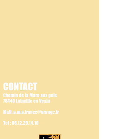
CONTACT
Chemin de la Mare aux pois
78440 Lainville en Vexin
Mail :a.m.a.france@orange.fr
Tel :
06.12.29.14.10