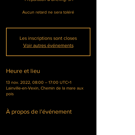
Aucun retard ne sera toléré
Les inscriptions sont closes
Voir autres événements
Heure et lieu
13 nov. 2022, 08:00 – 17:00 UTC+1
Lainville-en-Vexin, Chemin de la mare aux
pois
À propos de l'événement