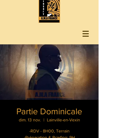
Partie Dominicale
dim. 13 nov.
  |  
Lainville-en-Vexin
-RDV - 8H00, Terrain
-Préparation & Briefing: 9H