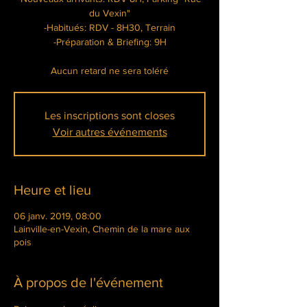
du Vexin"
-Habitués: RDV - 8H30, Terrain
-Préparation & Briefing: 9H
Aucun retard ne sera toléré
Les inscriptions sont closes
Voir autres événements
Heure et lieu
06 janv. 2019, 08:00
Lainville-en-Vexin, Chemin de la mare aux
pois
À propos de l'événement