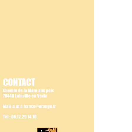
CONTACT
Chemin de la Mare aux pois
78440 Lainville en Vexin
Mail :a.m.a.france@orange.fr
Tel :
06.12.29.14.10