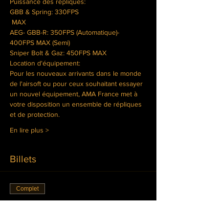
GBB & Spring: 330FPS

 MAX
AEG- GBB-R: 350FPS (Automatique)- 
Sniper Bolt & Gaz: 450FPS MAX
Location d'équipement:
Pour les nouveaux arrivants dans le monde 
de l'airsoft ou pour ceux souhaitant essayer 
un nouvel équipement, AMA France met à 
votre disposition un ensemble de répliques 
et de protection.
En lire plus >
Billets
Complet
Type de billet
Inscription joueur