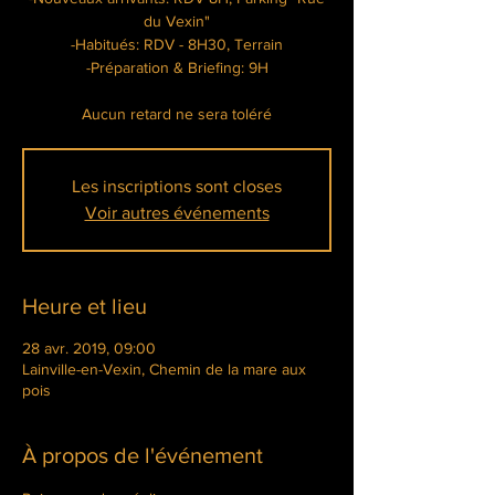
du Vexin"
-Habitués: RDV - 8H30, Terrain
-Préparation & Briefing: 9H
Aucun retard ne sera toléré
Les inscriptions sont closes
Voir autres événements
Heure et lieu
28 avr. 2019, 09:00
Lainville-en-Vexin, Chemin de la mare aux
pois
À propos de l'événement