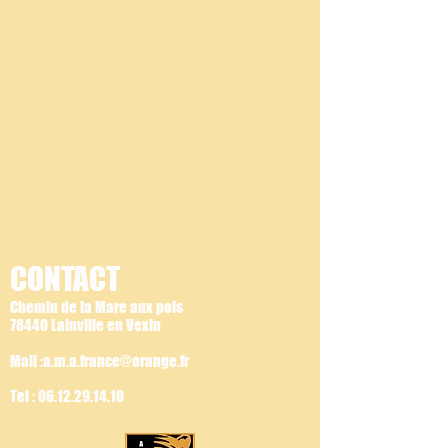
CONTACT
Chemin de la Mare aux pois
78440 Lainville en Vexin
Mail :a.m.a.france@orange.fr
Tel :
06.12.29.14.10