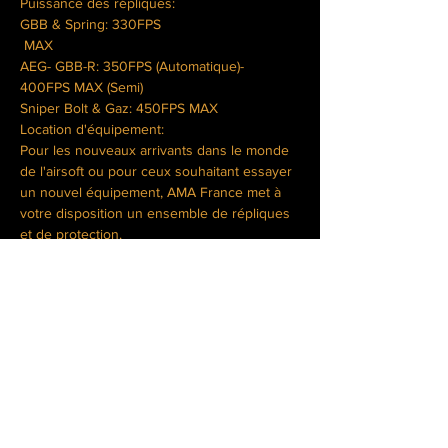
GBB & Spring: 330FPS

 MAX
AEG- GBB-R: 350FPS (Automatique)- 
Sniper Bolt & Gaz: 450FPS MAX
Location d'équipement:
Pour les nouveaux arrivants dans le monde 
de l'airsoft ou pour ceux souhaitant essayer 
un nouvel équipement, AMA France met à 
votre disposition un ensemble de répliques 
et de protection.
En lire plus >
Billets
Complet
Type de billet
Inscription joueur