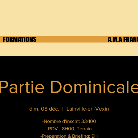
FORMATIONS
A.M.A FRAN
Partie Dominical
dim. 08 déc.
  |  
Lainville-en-Vexin
-Nombre d'inscrit: 33/100
-RDV - 8H00, Terrain
-Préparation & Briefing: 9H