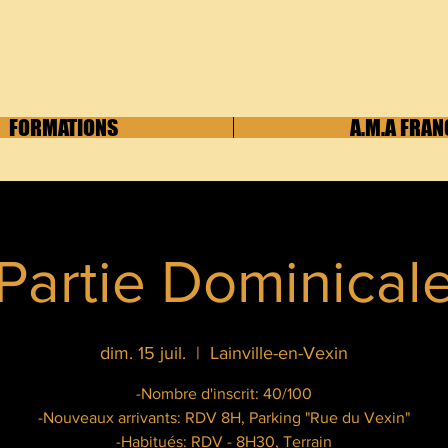
FORMATIONS
A.M.A FRAN
Partie Dominical
dim. 15 juil.
  |  
Lainville-en-Vexin
-Nombre d'inscrit: 40/100
-Nouveaux arrivants: RDV 8H, Parking "Rue du Vexin"
-Habitués: RDV - 8H30, Terrain