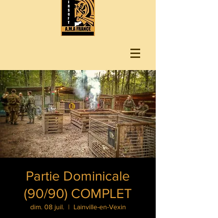
Partie Dominicale
(90/90) COMPLET
dim. 08 juil.
  |  
Lainville-en-Vexin