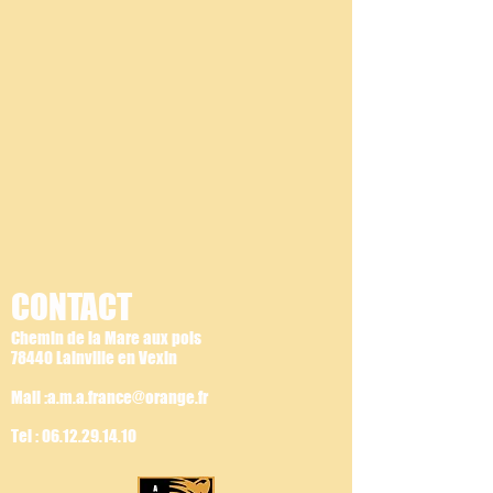
CONTACT
Chemin de la Mare aux pois
78440 Lainville en Vexin
Mail :a.m.a.france@orange.fr
Tel :
06.12.29.14.10