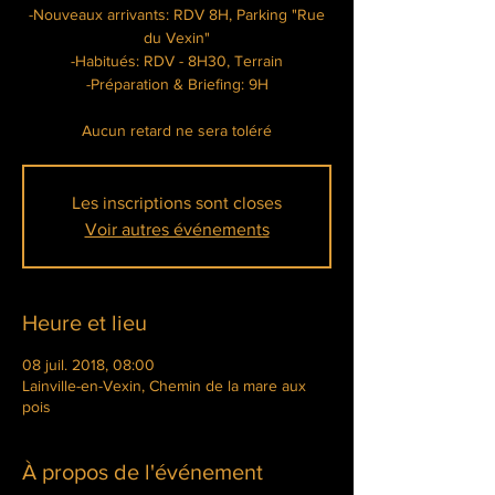
-Nouveaux arrivants: RDV 8H, Parking "Rue
du Vexin"
-Habitués: RDV - 8H30, Terrain
-Préparation & Briefing: 9H
Aucun retard ne sera toléré
Les inscriptions sont closes
Voir autres événements
Heure et lieu
08 juil. 2018, 08:00
Lainville-en-Vexin, Chemin de la mare aux
pois
À propos de l'événement