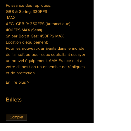
GBB & Spring: 330FPS

 MAX
AEG- GBB-R: 350FPS (Automatique)- 
Sniper Bolt & Gaz: 450FPS MAX
Location d'équipement:
Pour les nouveaux arrivants dans le monde 
de l'airsoft ou pour ceux souhaitant essayer 
un nouvel équipement, AMA France met à 
votre disposition un ensemble de répliques 
et de protection.
En lire plus >
Billets
Complet
Type de billet