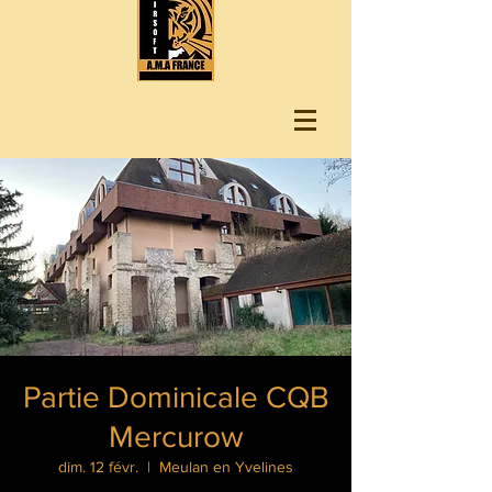
Partie Dominicale CQB
Mercurow
dim. 12 févr.
  |  
Meulan en Yvelines