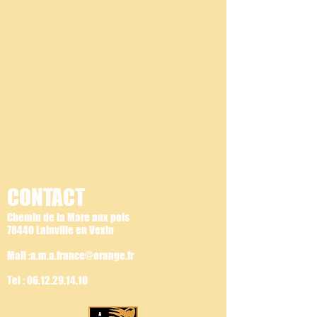
CONTACT
Chemin de la Mare aux pois
78440 Lainville en Vexin
Mail :a.m.a.france@orange.fr
Tel :
06.12.29.14.10