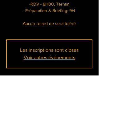
-RDV - 8H00, Terrain
-Préparation & Briefing: 9H
Aucun retard ne sera toléré
Les inscriptions sont closes
Voir autres événements
Heure et lieu
12 févr. 2023, 08:00 – 17:00
Meulan en Yvelines, hôtel Mercure
À propos de l'événement