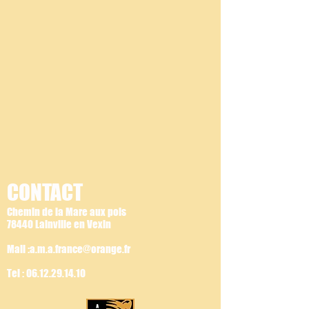
CONTACT
Chemin de la Mare aux pois
78440 Lainville en Vexin
Mail :a.m.a.france@orange.fr
Tel :
06.12.29.14.10