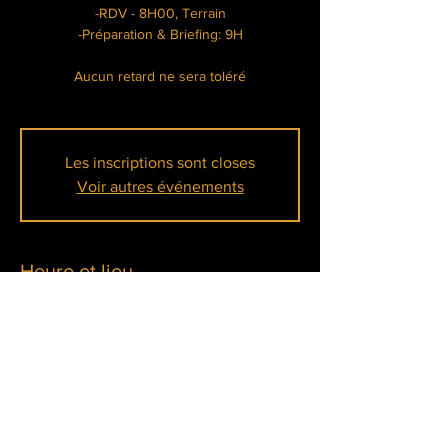
-RDV - 8H00, Terrain
-Préparation & Briefing: 9H
Aucun retard ne sera toléré
Les inscriptions sont closes
Voir autres événements
Heure et lieu
16 juil. 2023, 08:00 – 17:00
La Tanière Lainville-en-Vexin, Chem. de la
Mare aux Pois, 78440 Lainville-en-Vexin,
France
À propos de l'événement