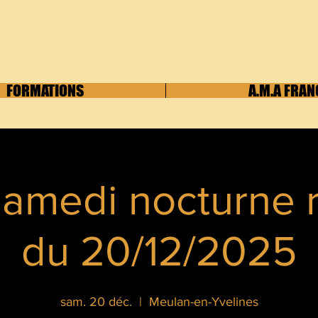
FORMATIONS
A.M.A FRAN
samedi nocturne 
du 20/12/2025
sam. 20 déc.
  |  
Meulan-en-Yvelines